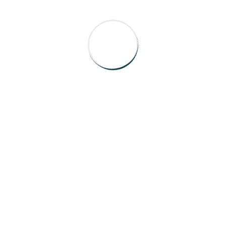
Copyright © 2025 BTK Mobil. All rights reserved.
PROBEFAHRT VEREINBAREN
Kostenfreie Probefahrt – bequem bei Ihnen zu
Hause.
Vorname
Nachname