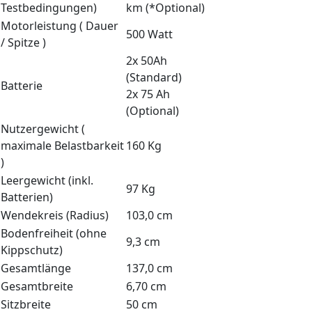
Testbedingungen)
km (*Optional)
Motorleistung ( Dauer
500 Watt
/ Spitze )
2x 50Ah
(Standard)
Batterie
2x 75 Ah
(Optional)
Nutzergewicht (
maximale Belastbarkeit
160 Kg
)
Leergewicht (inkl.
97 Kg
Batterien)
Wendekreis (Radius)
103,0 cm
Bodenfreiheit (ohne
9,3 cm
Kippschutz)
Gesamtlänge
137,0 cm
Gesamtbreite
6,70 cm
Sitzbreite
50 cm