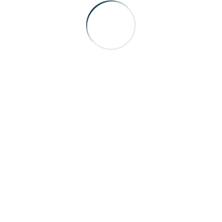
Elektromobil – Lübeck
Elektromobil – Hamburg
Elektromobil – Gatsby
Elektromobil – Hannover
Elektromobil – Bielefeld
Elektromobil – Münster
Elektromobil – Leipzig