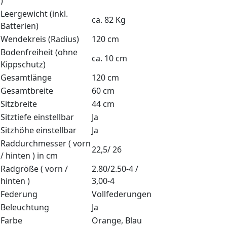
)
Leergewicht (inkl.
ca. 82 Kg
Batterien)
Wendekreis (Radius)
120 cm
Bodenfreiheit (ohne
ca. 10 cm
Kippschutz)
Gesamtlänge
120 cm
Gesamtbreite
60 cm
Sitzbreite
44 cm
Sitztiefe einstellbar
Ja
Sitzhöhe einstellbar
Ja
Raddurchmesser ( vorn
22,5/ 26
/ hinten ) in cm
Radgröße ( vorn /
2.80/2.50-4 /
hinten )
3,00-4
Federung
Vollfederungen
Beleuchtung
Ja
Farbe
Orange, Blau